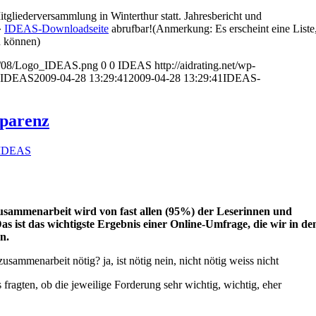
gliederversammlung in Winterthur statt. Jahresbericht und
»
IDEAS-Downloadseite
abrufbar!(Anmerkung: Es erscheint eine Liste
n können)
014/08/Logo_IDEAS.png
0
0
IDEAS
http://aidrating.net/wp-
IDEAS
2009-04-28 13:29:41
2009-04-28 13:29:41
IDEAS-
parenz
IDEAS
sammenarbeit wird von fast allen (95%) der Leserinnen und
 ist das wichtigste Ergebnis einer Online-Umfrage, die wir in de
n.
usammenarbeit nötig? ja, ist nötig nein, nicht nötig weiss nicht
 fragten, ob die jeweilige Forderung sehr wichtig, wichtig, eher