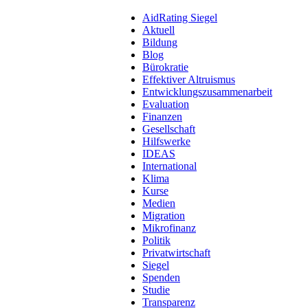
AidRating Siegel
Aktuell
Bildung
Blog
Bürokratie
Effektiver Altruismus
Entwicklungszusammenarbeit
Evaluation
Finanzen
Gesellschaft
Hilfswerke
IDEAS
International
Klima
Kurse
Medien
Migration
Mikrofinanz
Politik
Privatwirtschaft
Siegel
Spenden
Studie
Transparenz