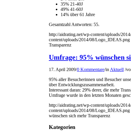
35% 21-40J
49% 41-60J
14% über 61 Jahre
Gesamtzahl Antworten: 55.
http://aidrating.net/wp-content/uploads/2
content/uploads/2014/08/Logo_IDEAS.png
Transparenz
Umfrage: 95% wünschen si
17. April 2009
/
0 Kommentare
/
in
Aktuell
/
v
95% aller Besucherinnen und Besucher uns
über Entwicklungszusammenarbeit.
Interessant daran: 29% derer, die mehr Tran
Umfrage wurde in den letzten Monaten gesc
http://aidrating.net/wp-content/uploads/2
content/uploads/2014/08/Logo_IDEAS.png
wünschen sich mehr Transparenz
Kategorien