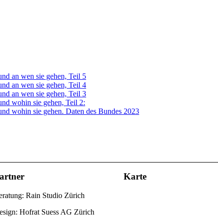
nd an wen sie gehen, Teil 5
nd an wen sie gehen, Teil 4
nd an wen sie gehen, Teil 3
nd wohin sie gehen, Teil 2:
und wohin sie gehen. Daten des Bundes 2023
artner
Karte
ratung: Rain Studio Zürich
esign: Hofrat Suess AG Zürich