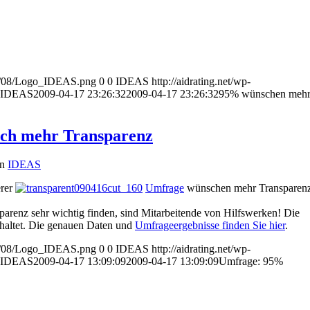
014/08/Logo_IDEAS.png
0
0
IDEAS
http://aidrating.net/wp-
IDEAS
2009-04-17 23:26:32
2009-04-17 23:26:32
95% wünschen meh
ch mehr Transparenz
on
IDEAS
erer
Umfrage
wünschen mehr Transparen
sparenz sehr wichtig finden, sind Mitarbeitende von Hilfswerken! Die
haltet. Die genauen Daten und
Umfrageergebnisse finden Sie hier
.
014/08/Logo_IDEAS.png
0
0
IDEAS
http://aidrating.net/wp-
IDEAS
2009-04-17 13:09:09
2009-04-17 13:09:09
Umfrage: 95%