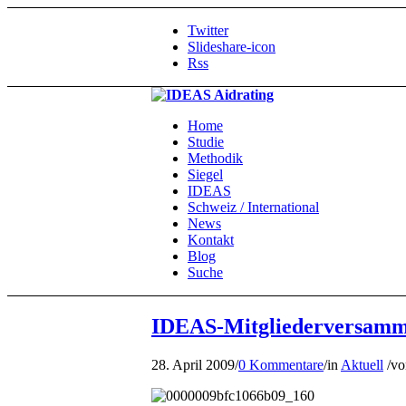
Twitter
Slideshare-icon
Rss
Home
Studie
Methodik
Siegel
IDEAS
Schweiz / International
News
Kontakt
Blog
Suche
IDEAS-Mitgliederversamm
28. April 2009
/
0 Kommentare
/
in
Aktuell
/
v