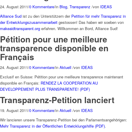
24. August 2011
/
0 Kommentare
/
in
Blog
,
Transparenz
/
von
IDEAS
Alliance Sud
ist zu den Unterstützern der
Petition für mehr Transparenz in
der Entwicklungszusammenarbeit
gestossen! Das haben wir soeben von
makeaidtransparent.org
erfahren. Willkommen an Bord, Alliance Sud!
Pétition pour une meilleure
transparence disponible en
Français
24. August 2011
/
0 Kommentare
/
in
Aktuell
/
von
IDEAS
Exclusif en Suisse: Pétition pour une meilleure transparence maintenant
disponible en Français:
RENDEZ LA COOPERATION AU
DEVELOPPEMENT PLUS TRANSPARENTE! (PDF)
Transparenz-Petition lanciert
19. August 2011
/
0 Kommentare
/
in
Aktuell
/
von
IDEAS
Wir lancieren unsere Transparenz-Petition bei den Parlamentsangehörigen:
Mehr Transparenz in der Öffentlichen Entwicklungshilfe (PDF)
.