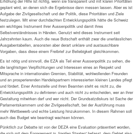
Erhöhung der Hilfe ist richtig, wenn sie transparent und mit klaren Prioritäten
geplant wird, an denen sich die Ergebnisse dann messen lassen. Aber es ist
Aufgabe der Zivilgesellschaft und der Politik, diese Prioritäten und Ziele
festzulegen. Mit einer durchdachten Entwicklungspolitik hätte die Schweiz
ein wichtiges Instrument ihrer Aussenpolitik und damit ihres
Selbstverständnisses in Händen. Genutzt wird dieses Instrument seit
Jahrzehnten kaum. Auch die neue Botschaft enthält zwar die unerlässlichen
Ausgabentabellen, ansonsten aber derart unklare und austauschbare
Vorgaben, dass diese einem Freibrief zur Beliebigkeit gleichkommen.
Es ist nötig und sinnvoll, die EZA als Teil einer Aussenpolitik zu sehen, die
die langfristigen Verpflichtungen und Interessen eines an Respekt und
Mitsprache in internationalen Gremien, Stabilität, wohlwollenden Freunden
und an prosperierenden Handelspartnern interessierten kleinen Landes pflegt
und fördert. Einer Amtsstelle und ihren Beamten steht es nicht zu, die
Entwicklungspolitik zu definieren und auch nicht zu entscheiden, wer an ihrer
Gestaltung mitwirken darf und wer nicht. Der Grundsatzdiskurs ist Sache der
Parlamentskammern und der Zivilgesellschaft, bei der Ausführung muss
mehr Wettbewerb und echte Leistung hinzukommen. In diesem Rahmen soll
auch das Budget wie beantragt wachsen können.
Pünktlich zur Debatte ist von der DEZA eine Evaluation präsentiert worden,
die sich mit dem Engagement in „fragilen Staaten“ befasst, dem Gebiet also,