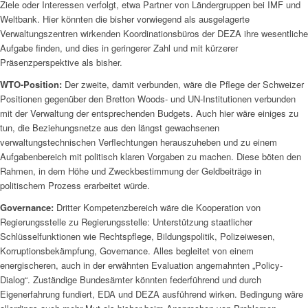
Ziele oder Interessen verfolgt, etwa Partner von Ländergruppen bei IMF und
Weltbank. Hier könnten die bisher vorwiegend als ausgelagerte
Verwaltungszentren wirkenden Koordinationsbüros der DEZA ihre wesentliche
Aufgabe finden, und dies in geringerer Zahl und mit kürzerer
Präsenzperspektive als bisher.
WTO-Position:
Der zweite, damit verbunden, wäre die Pflege der Schweizer
Positionen gegenüber den Bretton Woods- und UN-Institutionen verbunden
mit der Verwaltung der entsprechenden Budgets. Auch hier wäre einiges zu
tun, die Beziehungsnetze aus den längst gewachsenen
verwaltungstechnischen Verflechtungen herauszuheben und zu einem
Aufgabenbereich mit politisch klaren Vorgaben zu machen. Diese böten den
Rahmen, in dem Höhe und Zweckbestimmung der Geldbeiträge in
politischem Prozess erarbeitet würde.
Governance:
Dritter Kompetenzbereich wäre die Kooperation von
Regierungsstelle zu Regierungsstelle: Unterstützung staatlicher
Schlüsselfunktionen wie Rechtspflege, Bildungspolitik, Polizeiwesen,
Korruptionsbekämpfung, Governance. Alles begleitet von einem
energischeren, auch in der erwähnten Evaluation angemahnten „Policy-
Dialog“. Zuständige Bundesämter könnten federführend und durch
Eigenerfahrung fundiert, EDA und DEZA ausführend wirken. Bedingung wäre