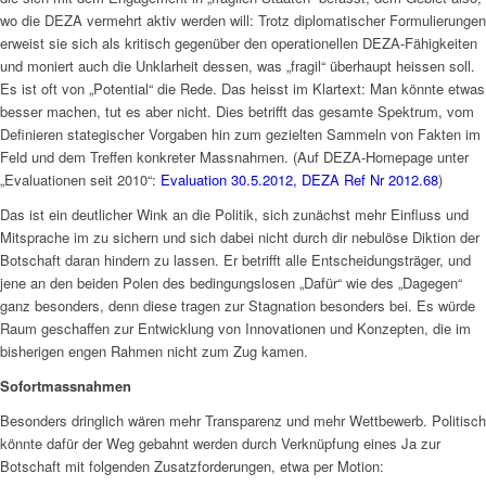
wo die DEZA vermehrt aktiv werden will: Trotz diplomatischer Formulierungen
erweist sie sich als kritisch gegenüber den operationellen DEZA-Fähigkeiten
und moniert auch die Unklarheit dessen, was „fragil“ überhaupt heissen soll.
Es ist oft von „Potential“ die Rede. Das heisst im Klartext: Man könnte etwas
besser machen, tut es aber nicht. Dies betrifft das gesamte Spektrum, vom
Definieren stategischer Vorgaben hin zum gezielten Sammeln von Fakten im
Feld und dem Treffen konkreter Massnahmen. (Auf DEZA-Homepage unter
„Evaluationen seit 2010“:
Evaluation 30.5.2012, DEZA Ref Nr 2012.68
)
Das ist ein deutlicher Wink an die Politik, sich zunächst mehr Einfluss und
Mitsprache im zu sichern und sich dabei nicht durch dir nebulöse Diktion der
Botschaft daran hindern zu lassen. Er betrifft alle Entscheidungsträger, und
jene an den beiden Polen des bedingungslosen „Dafür“ wie des „Dagegen“
ganz besonders, denn diese tragen zur Stagnation besonders bei. Es würde
Raum geschaffen zur Entwicklung von Innovationen und Konzepten, die im
bisherigen engen Rahmen nicht zum Zug kamen.
Sofortmassnahmen
Besonders dringlich wären mehr Transparenz und mehr Wettbewerb. Politisch
könnte dafür der Weg gebahnt werden durch Verknüpfung eines Ja zur
Botschaft mit folgenden Zusatzforderungen, etwa per Motion: