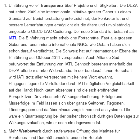
Einführung voller
Transparenz
über Projekte und Tätigkeiten. Die DEZA
hat schon 2009 eine internationale Initiative grosser Geber zu einem
Standard zur Berichterstattung unterzeichnet, der konkreter ist und
bessere Lernerfahrungen ermöglicht als die ältere und unvollständig
umgesetzte OECD DAC-Codierung. Der neue Standard ist bekannt ais
IATI
. Die Einführung macht erhebliche Fortschritte. Fast alle grossen
Geber und renommierte internationale NGOs wie Oxfam haben sich
schon darauf verpflichtet. Die Schweiz hat auf internationaler Ebene die
Einführung auf Oktober 2011 versprochen. Auch Alliance Sud
befürwortet die Einführung von IATI. Dennoch bestehen innerhalb der
DEZA offenbar starke Widerstande. In der bundesrätlichen Botschaft
wird IATI trotz aller Versprechen mit keinem Wort erwähnt.
Hingegen liegen die Vorteile der durch IATI möglichen Vergleichbarkeit
auf der Hand: Noch kaum absehbar sind die sich eröffnenden
Perspektiven für verbesserte Wirkungsorientierung: Erfolge und
Misserfolge im Feld lassen sich über ganze Sektoren, Regionen,
Ländergruppen und darüber hinaus vergleichen und analysieren. Die
wäre ein Quantensprung bei der bisher chronisch dürftigen Datenlage zur
Wirkungsevaluation, wie er noch nie dagewesen ist.
Mehr
Wettbewerb
durch stufenweise Öffnung des Marktes für
Beratungs- und Durchführungsleistungen im Bereich