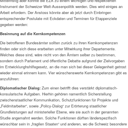
Mittelfristig aber könnte die EZA zu einem wichtigen und respektierten
Instrument der Schweizer Welt-Aussenpolitik werden. Dies wird einiges an
Arbeit erfordern. Der Anstoss könnte aber ab jetzt durch Einbringen
entsprechender Postulate mit Eckdaten und Terminen für Etappenziele
gegeben werden:
Besinnung auf die Kernkompetenzen
Die betroffenen Bundesämter sollten zurück zu ihren Kernkompetenzen
finden oder sich diese erarbeiten unter Mitwirkung ihrer Departemente.
Welches diese sind, wäre nicht von den Ämtern selber zu bestimmen,
sondern durch Parlament und öffentliche Debatte aufgrund der Zielvorgaben
im Entwicklunghshilfegesetz, an die man sich bei dieser Gelegenheit getrost
wieder einmal erinnern kann. Vier wünschenswerte Kernkompetenzen gibt es
anzuführen:
Diplomatischer Dialog:
Zum einen betrifft dies verstärkt diplomatisch-
konsularische Aufgaben. Hierhin gehören namentlich Sicherstellung
zwischenstaatlicher Kommunikation, Schutzfunktionen für Projekte und
„Feldmitarbeiter“, sowie „Policy-Dialog“ zur Erörterung staatlicher
Grundleistungen auf ministerieller Ebene, wie sie auch in der genannten
Studie angemahnt werden. Solche Funktionen dürften länderspezifisch
wünschbar sein in „fragilen Staaten“ und anderen, wo die Schweiz besondere