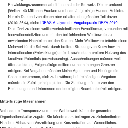
Entwicklungszusammenarbeit innerhalb der Schweiz. Dieser umfasst
jährlich 140 Millionen Franken und beschäftigt einige Hundert Anbieter.
Nur ein Dutzend von diesen aber erhalten den grössten Teil davon
(2010: 86%), siehe
IDEAS-Analyse der Vergabepraxis DEZA 2010
.
Dies führt zu einem wettbewerbsfeindlichen Favoritismus, verbunden mit
Innovationsdefiziten und mit den bei fehlendem Wettbewerb zu
erwartenden Nachteilen bei den Kosten. Mehr Wettbewerb brächte einen
Mehrwert für die Schweiz durch breitere Streuung von Know-how im
internationalen (Entwicklungs)umfeld, sowie durch breitere Nutzung des
kreativen Potentials (crowdsourcing). Ausschreibungen müssen weit
öfter als bisher, Folgeaufträge sollten nur noch in engen Grenzen
erfolgen. Bei Vergaben müssten kleine Agenturen und Neulinge die
Chance bekommen, sich zu bewähren; bei freihändigen Vergaben
müsste ein Zufallsprinzip spielen. Die Zuteilung müsste von den
Beziehungen und Interessen der beteiligten Beamten befreit erfolgen.
Mittelfristige Massnahmen
Verbesserte Transparenz und mehr Wettbewerb käme der gesamten
Organisationskultur zugute. Sie könnte stark beitragen zu zielorientiertem
Handeln, Abbau von Verzettelung und Konzentration auf Wesentliches.