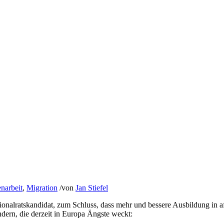
narbeit
,
Migration
/
von
Jan Stiefel
nalratskandidat, zum Schluss, dass mehr und bessere Ausbildung in af
ern, die derzeit in Europa Ängste weckt: