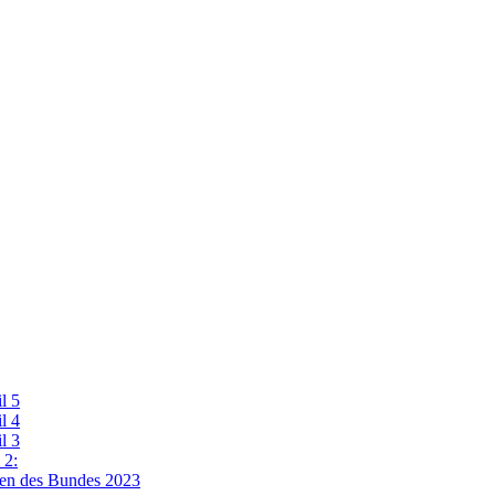
l 5
l 4
l 3
 2:
ten des Bundes 2023