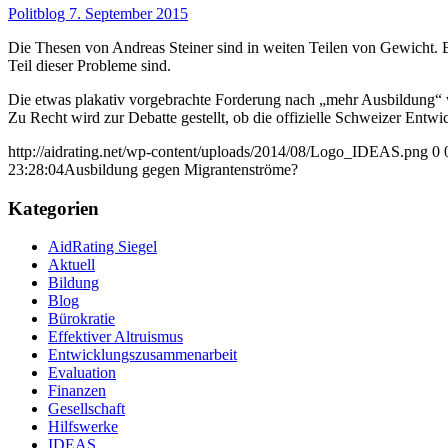
Politblog 7. September 2015
Die Thesen von Andreas Steiner sind in weiten Teilen von Gewicht. Es i
Teil dieser Probleme sind.
Die etwas plakativ vorgebrachte Forderung nach „mehr Ausbildung“ w
Zu Recht wird zur Debatte gestellt, ob die offizielle Schweizer Entw
http://aidrating.net/wp-content/uploads/2014/08/Logo_IDEAS.png
0
23:28:04
Ausbildung gegen Migrantenströme?
Kategorien
AidRating Siegel
Aktuell
Bildung
Blog
Bürokratie
Effektiver Altruismus
Entwicklungszusammenarbeit
Evaluation
Finanzen
Gesellschaft
Hilfswerke
IDEAS