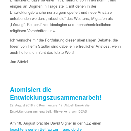
einiges an Dogmen in Frage stellt, mit denen in der
Entwicklungsbranche nur zu gern operiert und neue Ansätze
unterbunden werden: „Erbschuld“ des Westens, Migration als
„Lösung“, Respekt“ vor Ideologien und menschenfeindlichen
religiösen Vorschriften usw.
Ich wünsche mir die Fortführung dieser überfälligen Debatte, die
Ideen von Herrn Stadler sind dabei ein erfreulicher Anstoss, wenn
auch hoffentlich nicht das letzte Wort!
Jan Stiefel
Atomisiert die
Entwicklungszusammenarbeit!
/
/
22. August 2018
0 Kommentare
in
Aktuell
,
Bürokratie
,
/
Entwicklungszusammenarbeit
,
Hilfswerke
von
IDEAS
Am 18. August brachte David Signer in der NZZ einen
beachtenswerten Beitrag zur Frage, ob die