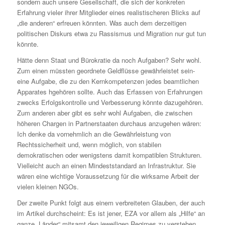
sondern auch unsere Gesellschaft, die sich der konkreten
Erfahrung vieler ihrer Mitglieder eines realistischeren Blicks auf
„die anderen“ erfreuen könnten. Was auch dem derzeitigen
politischen Diskurs etwa zu Rassismus und Migration nur gut tun
könnte.
Hätte denn Staat und Bürokratie da noch Aufgaben? Sehr wohl.
Zum einen müssten geordnete Geldflüsse gewährleistet sein-
eine Aufgabe, die zu den Kernkompetenzen jedes beamtlichen
Apparates hgehören sollte. Auch das Erfassen von Erfahrungen
zwecks Erfolgskontrolle und Verbesserung könnte dazugehören.
Zum anderen aber gibt es sehr wohl Aufgaben, die zwischen
höheren Chargen in Partnerstaaten durchaus anzugehen wären:
Ich denke da vornehmlich an die Gewährleistung von
Rechtssicherheit und, wenn möglich, von stabilen
demokratischen oder wenigstens damit kompatiblen Strukturen.
Vielleicht auch an einen Mindeststandard an Infrastruktur. Sie
wären eine wichtige Voraussetzung für die wirksame Arbeit der
vielen kleinen NGOs.
Der zweite Punkt folgt aus einem verbreiteten Glauben, der auch
im Artikel durchscheint: Es ist jener, EZA vor allem als „Hilfe“ an
ganze „Länder“ mitsamt den jeweiligen Regimes zu verstehen.