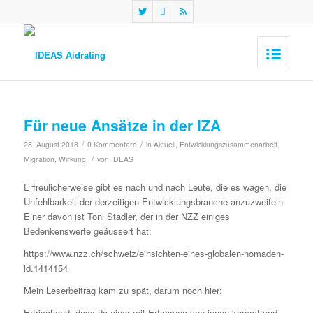
Für neue Ansätze in der IZA
/
/
28. August 2018
0 Kommentare
in
Aktuell
,
Entwicklungszusammenarbeit
,
/
Migration
,
Wirkung
von
IDEAS
Erfreulicherweise gibt es nach und nach Leute, die es wagen, die
Unfehlbarkeit der derzeitigen Entwicklungsbranche anzuzweifeln.
Einer davon ist Toni Stadler, der in der NZZ einiges
Bedenkenswerte geäussert hat:
https://www.nzz.ch/schweiz/einsichten-eines-globalen-nomaden-
ld.1414154
Mein Leserbeitrag kam zu spät, darum noch hier:
Erfrischend, dass da einer mit Erfahrung von innen kommt und