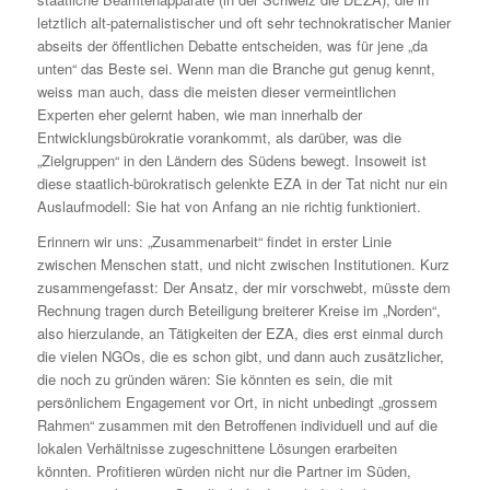
letztlich alt-paternalistischer und oft sehr technokratischer Manier
abseits der öffentlichen Debatte entscheiden, was für jene „da
unten“ das Beste sei. Wenn man die Branche gut genug kennt,
weiss man auch, dass die meisten dieser vermeintlichen
Experten eher gelernt haben, wie man innerhalb der
Entwicklungsbürokratie vorankommt, als darüber, was die
„Zielgruppen“ in den Ländern des Südens bewegt. Insoweit ist
diese staatlich-bürokratisch gelenkte EZA in der Tat nicht nur ein
Auslaufmodell: Sie hat von Anfang an nie richtig funktioniert.
Erinnern wir uns: „Zusammenarbeit“ findet in erster Linie
zwischen Menschen statt, und nicht zwischen Institutionen. Kurz
zusammengefasst: Der Ansatz, der mir vorschwebt, müsste dem
Rechnung tragen durch Beteiligung breiterer Kreise im „Norden“,
also hierzulande, an Tätigkeiten der EZA, dies erst einmal durch
die vielen NGOs, die es schon gibt, und dann auch zusätzlicher,
die noch zu gründen wären: Sie könnten es sein, die mit
persönlichem Engagement vor Ort, in nicht unbedingt „grossem
Rahmen“ zusammen mit den Betroffenen individuell und auf die
lokalen Verhältnisse zugeschnittene Lösungen erarbeiten
könnten. Profitieren würden nicht nur die Partner im Süden,