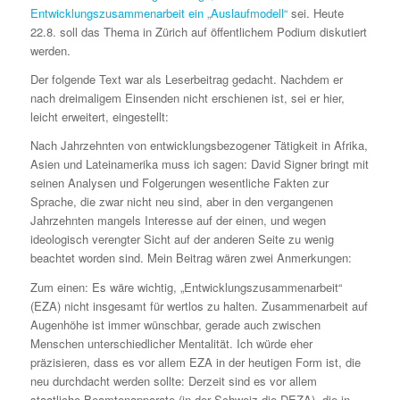
Entwicklungszusammenarbeit ein „Auslaufmodell“
sei. Heute
22.8. soll das Thema in Zürich auf öffentlichem Podium diskutiert
werden.
Der folgende Text war als Leserbeitrag gedacht. Nachdem er
nach dreimaligem Einsenden nicht erschienen ist, sei er hier,
leicht erweitert, eingestellt:
Nach Jahrzehnten von entwicklungsbezogener Tätigkeit in Afrika,
Asien und Lateinamerika muss ich sagen: David Signer bringt mit
seinen Analysen und Folgerungen wesentliche Fakten zur
Sprache, die zwar nicht neu sind, aber in den vergangenen
Jahrzehnten mangels Interesse auf der einen, und wegen
ideologisch verengter Sicht auf der anderen Seite zu wenig
beachtet worden sind. Mein Beitrag wären zwei Anmerkungen:
Zum einen: Es wäre wichtig, „Entwicklungszusammenarbeit“
(EZA) nicht insgesamt für wertlos zu halten. Zusammenarbeit auf
Augenhöhe ist immer wünschbar, gerade auch zwischen
Menschen unterschiedlicher Mentalität. Ich würde eher
präzisieren, dass es vor allem EZA in der heutigen Form ist, die
neu durchdacht werden sollte: Derzeit sind es vor allem
staatliche Beamtenapparate (in der Schweiz die DEZA), die in