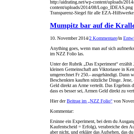
http://aidrating.net/wp-content/uploads/2
content/uploads/2014/08/Logo_IDEAS.png
Transparenz-Siegel für alle EZA-Hilfswerke
Mumpitz bar auf die Krall
10. November 2014
/
2 Kommentare
/
in
Entw
Anything goes, wenn man auf sich aufmerksa
im NZZ Folio las.
Unter der Rubrik „Das Experiment“ erzählt 
kleinen Gemeinschaft am Viktoriasee in K
umgerechnet Fr 250.- ausgehändigt. Dann w
Beschenkten kauften nützliche Dinge. Jene, 
Geld direkt an Arme verteilt. Das Ergebnis
dass es besser sei, Armen Geld direkt zu verte
Hier der
Beitrag im „NZZ Folio“
von Novem
Kommentar:
Ersinne ein Experiment, bei dem du Ausgang
Kaufentscheid = Erfolg), verabreiche den A
aber nicht, und erkläre das Aufsehen, das du 