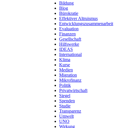
Bildung
Blog
Bürokratie
Effektiver Altruismus
Entwicklungszusammenarbeit
Evaluation
Finanzen
Gesellschaft
Hilfswerke
IDEAS
International
Klima
Kurse
Medien
Migration
Mikrofinanz
Politik
Privatwirtschaft
Siegel
Spenden
Studie
Transparenz
Umwelt
UNO
Wirkung