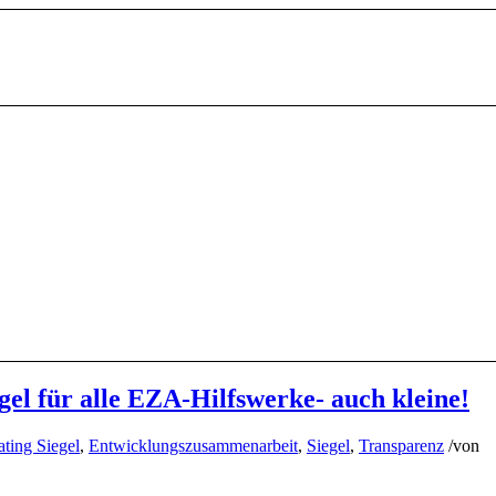
gel für alle EZA-Hilfswerke- auch kleine!
ting Siegel
,
Entwicklungszusammenarbeit
,
Siegel
,
Transparenz
/
von