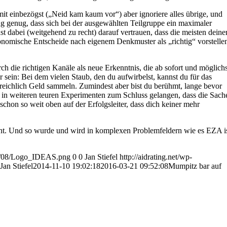
it einbezögst („Neid kam kaum vor“) aber ignoriere alles übrige, und
 genug, dass sich bei der ausgewählten Teilgruppe ein maximaler
t dabei (weitgehend zu recht) darauf vertrauen, dass die meisten deine
nomische Entscheide nach eigenem Denkmuster als „richtig“ vorstelle
ch die richtigen Kanäle als neue Erkenntnis, die ab sofort und möglichs
sein: Bei dem vielen Staub, den du aufwirbelst, kannst du für das
eichlich Geld sammeln. Zumindest aber bist du berühmt, lange bevor
 in weiteren teuren Experimenten zum Schluss gelangen, dass die Sach
chon so weit oben auf der Erfolgsleiter, dass dich keiner mehr
ennt. Und so wurde und wird in komplexen Problemfeldern wie es EZA i
014/08/Logo_IDEAS.png
0
0
Jan Stiefel
http://aidrating.net/wp-
Jan Stiefel
2014-11-10 19:02:18
2016-03-21 09:52:08
Mumpitz bar auf