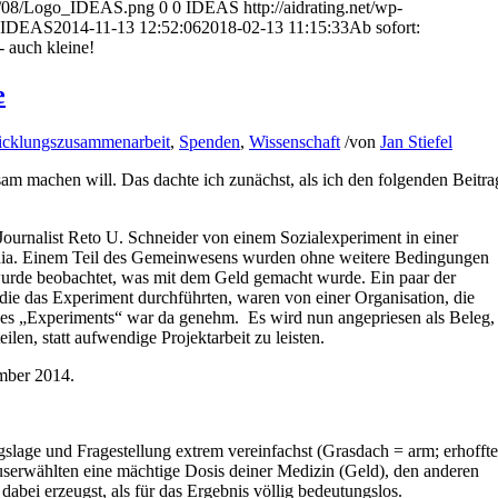
014/08/Logo_IDEAS.png
0
0
IDEAS
http://aidrating.net/wp-
IDEAS
2014-11-13 12:52:06
2018-02-13 11:15:33
Ab sofort:
- auch kleine!
e
icklungszusammenarbeit
,
Spenden
,
Wissenschaft
/
von
Jan Stiefel
m machen will. Das dachte ich zunächst, als ich den folgenden Beitra
Journalist Reto U. Schneider von einem Sozialexperiment in einer
enia. Einem Teil des Gemeinwesens wurden ohne weitere Bedingungen
urde beobachtet, was mit dem Geld gemacht wurde. Ein paar der
die das Experiment durchführten, waren von einer Organisation, die
 des „Experiments“ war da genehm. Es wird nun angepriesen als Beleg,
ilen, statt aufwendige Projektarbeit zu leisten.
ber 2014.
slage und Fragestellung extrem vereinfachst (Grasdach = arm; erhoffte
userwählten eine mächtige Dosis deiner Medizin (Geld), den anderen
dabei erzeugst, als für das Ergebnis völlig bedeutungslos.