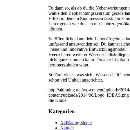
Tu dann so, als ob du die Nebenwirkungen m
wähle den Beobachtungszeitraum gerade lang
Effekt in deinem Sinn messen lässt. Du kanns
Leser genau wie du sich nur ichbezogen-öko
können.
Veröffentliche dann dein Labor-Ergebnis dur
umfassend anzuwenden sei. Du kannst sicher 
„neue und innovative Entwicklungsmodell“ r
Heerscharen weiterer Wissenschaftskollegen
nicht ganz stimmen kann. Du aber bist dann s
herunterzuholen wagt.
So läuft vieles, was sich „Wissenschaft“ n
schon viel Unheil angerichtet.
http://aidrating.net/wp-content/uploads/2
content/uploads/2014/08/Logo_IDEAS.png
die Kralle
Kategorien
AidRating Siegel
Aktuell