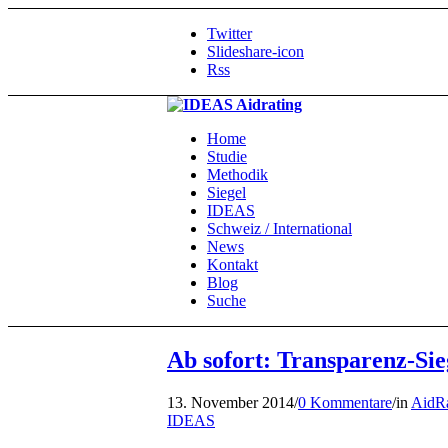
Twitter
Slideshare-icon
Rss
Home
Studie
Methodik
Siegel
IDEAS
Schweiz / International
News
Kontakt
Blog
Suche
Ab sofort: Transparenz-Sie
13. November 2014
/
0 Kommentare
/
in
AidRa
IDEAS